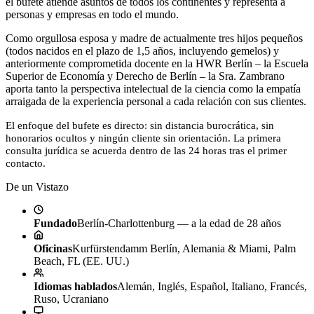
el bufete atiende asuntos de todos los continentes y representa a
personas y empresas en todo el mundo.
Como orgullosa esposa y madre de actualmente tres hijos pequeños
(todos nacidos en el plazo de 1,5 años, incluyendo gemelos) y
anteriormente comprometida docente en la HWR Berlín – la Escuela
Superior de Economía y Derecho de Berlín – la Sra. Zambrano
aporta tanto la perspectiva intelectual de la ciencia como la empatía
arraigada de la experiencia personal a cada relación con sus clientes.
El enfoque del bufete es directo: sin distancia burocrática, sin
honorarios ocultos y ningún cliente sin orientación. La primera
consulta jurídica se acuerda dentro de las 24 horas tras el primer
contacto.
De un Vistazo
Fundado
Berlín-Charlottenburg — a la edad de 28 años
Oficinas
Kurfürstendamm Berlín, Alemania & Miami, Palm
Beach, FL (EE. UU.)
Idiomas hablados
Alemán, Inglés, Español, Italiano, Francés,
Ruso, Ucraniano