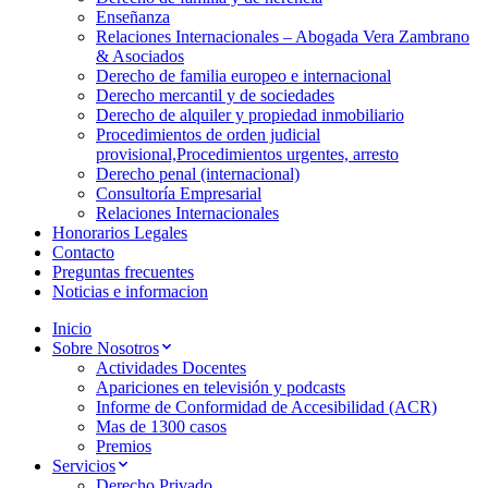
Enseñanza
Relaciones Internacionales – Abogada Vera Zambrano
& Asociados
Derecho de familia europeo e internacional
Derecho mercantil y de sociedades
Derecho de alquiler y propiedad inmobiliario
Procedimientos de orden judicial
provisional,Procedimientos urgentes, arresto
Derecho penal (internacional)
Consultoría Empresarial
Relaciones Internacionales
Honorarios Legales
Contacto
Preguntas frecuentes
Noticias e informacion
Inicio
Sobre Nosotros
Actividades Docentes
Apariciones en televisión y podcasts
Informe de Conformidad de Accesibilidad (ACR)
Mas de 1300 casos
Premios
Servicios
Derecho Privado