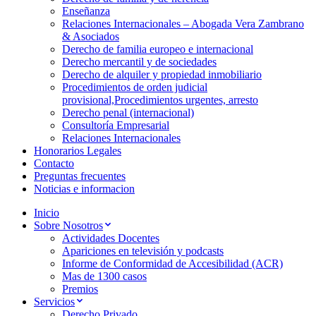
Enseñanza
Relaciones Internacionales – Abogada Vera Zambrano
& Asociados
Derecho de familia europeo e internacional
Derecho mercantil y de sociedades
Derecho de alquiler y propiedad inmobiliario
Procedimientos de orden judicial
provisional,Procedimientos urgentes, arresto
Derecho penal (internacional)
Consultoría Empresarial
Relaciones Internacionales
Honorarios Legales
Contacto
Preguntas frecuentes
Noticias e informacion
Inicio
Sobre Nosotros
Actividades Docentes
Apariciones en televisión y podcasts
Informe de Conformidad de Accesibilidad (ACR)
Mas de 1300 casos
Premios
Servicios
Derecho Privado