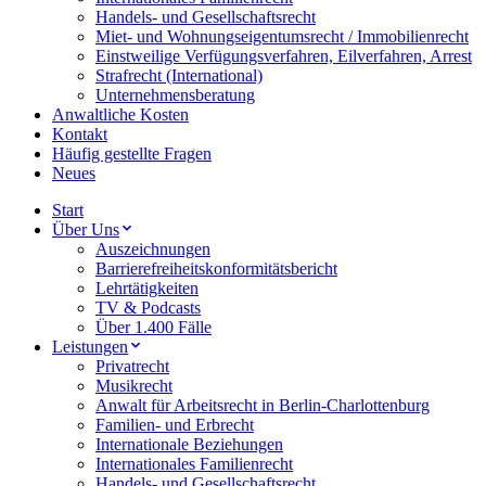
Handels- und Gesellschaftsrecht
Miet- und Wohnungseigentumsrecht / Immobilienrecht
Einstweilige Verfügungsverfahren, Eilverfahren, Arrest
Strafrecht (International)
Unternehmensberatung
Anwaltliche Kosten
Kontakt
Häufig gestellte Fragen
Neues
Start
Über Uns
Auszeichnungen
Barrierefreiheitskonformitätsbericht
Lehrtätigkeiten
TV & Podcasts
Über 1.400 Fälle
Leistungen
Privatrecht
Musikrecht
Anwalt für Arbeitsrecht in Berlin-Charlottenburg
Familien- und Erbrecht
Internationale Beziehungen
Internationales Familienrecht
Handels- und Gesellschaftsrecht