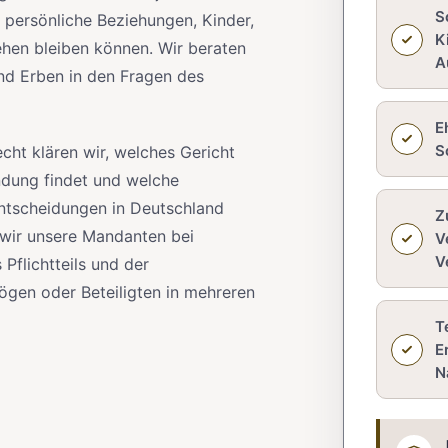
S
persönliche Beziehungen, Kinder,
K
ehen bleiben können. Wir beraten
A
und Erben in den Fragen des
E
S
echt klären wir, welches Gericht
ndung findet und welche
ntscheidungen in Deutschland
Z
 wir unsere Mandanten bei
V
V
Pflichtteils und der
gen oder Beteiligten in mehreren
T
E
N