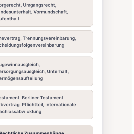
orgerecht, Umgangsrecht,
indesunterhalt, Vormundschaft,
ufenthalt
hevertrag, Trennungsvereinbarung,
cheidungsfolgenvereinbarung
ugewinnausgleich,
ersorgungsausgleich, Unterhalt,
ermögensaufteilung
estament, Berliner Testament,
rbvertrag, Pflichtteil, internationale
achlassabwicklung
Rechtliche Zusammenhänge