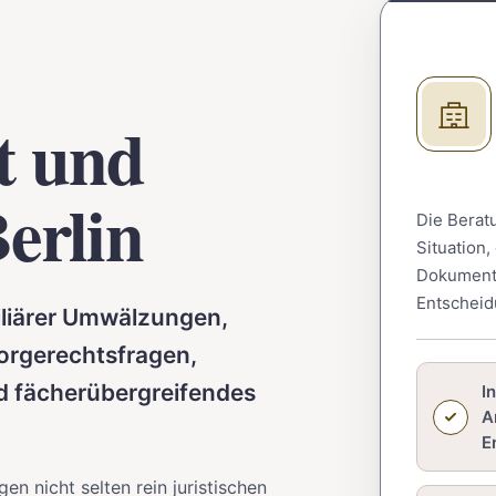
t und
erlin
Die Beratu
Situation
Dokumente
Entscheid
iliärer Umwälzungen,
orgerechtsfragen,
d fächerübergreifendes
I
A
E
en nicht selten rein juristischen