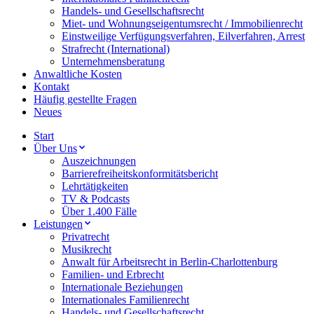
Handels- und Gesellschaftsrecht
Miet- und Wohnungseigentumsrecht / Immobilienrecht
Einstweilige Verfügungsverfahren, Eilverfahren, Arrest
Strafrecht (International)
Unternehmensberatung
Anwaltliche Kosten
Kontakt
Häufig gestellte Fragen
Neues
Start
Über Uns
Auszeichnungen
Barrierefreiheitskonformitätsbericht
Lehrtätigkeiten
TV & Podcasts
Über 1.400 Fälle
Leistungen
Privatrecht
Musikrecht
Anwalt für Arbeitsrecht in Berlin-Charlottenburg
Familien- und Erbrecht
Internationale Beziehungen
Internationales Familienrecht
Handels- und Gesellschaftsrecht