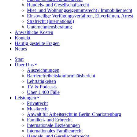
Handels- und Gesellschaftsrecht
Miet- und Wohnungseigentumsrecht / Immobilienrecht
Einstweilige Verfügungsverfahren, Eilverfahren, Arrest
Strafrecht (International)
Unternehmensberatung
Anwaltliche Kosten
Kontakt
Häufig gestellte Fragen
Neues
Start
Über Uns
Auszeichnungen
Barrierefreiheitskonformitätsbericht
Lehrtätigkeiten
TV & Podcasts
Über 1.400 Fälle
Leistungen
Privatrecht
Musikrecht
Anwalt für Arbeitsrecht in Berlin-Charlottenburg
Familien- und Erbrecht
Internationale Beziehungen
Internationales Familienrecht
Handels- und Gesellschaftsrecht